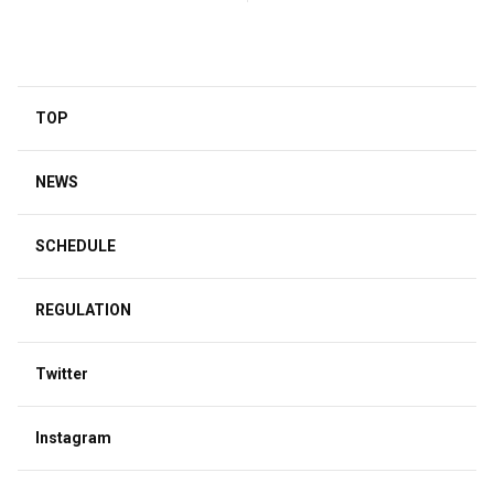
ナリミッポ作詞の 前衛的なエ
撮影を外林健太が担当
モーショナルダンスラウドロ
ックナンバー『find out』！
TOP
NEWS
SCHEDULE
REGULATION
Twitter
Instagram